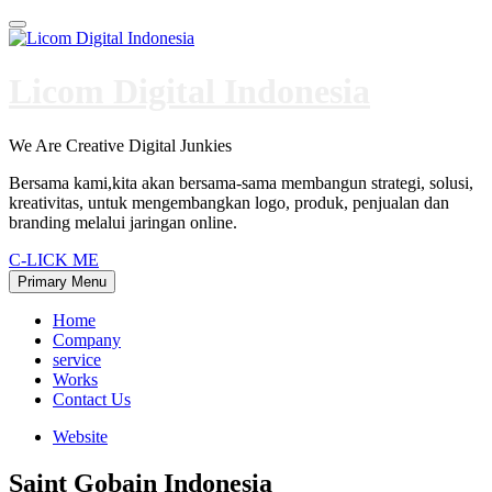
Skip
to
content
Licom Digital Indonesia
We Are Creative Digital Junkies
Bersama kami,kita akan bersama-sama membangun strategi, solusi,
kreativitas, untuk mengembangkan logo, produk, penjualan dan
branding melalui jaringan online.
C-LICK ME
Primary Menu
Home
Company
service
Works
Contact Us
Website
Saint Gobain Indonesia